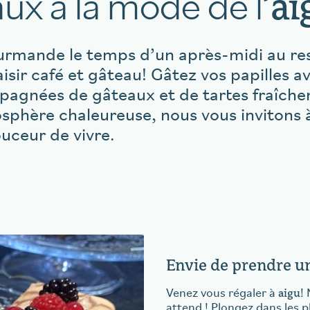
ux à la mode de l’
ai
urmande le temps d’un après-midi au re
laisir café et gâteau! Gâtez vos papilles a
mpagnées de gâteaux et de tartes fraîch
osphère chaleureuse, nous vous invitons 
uceur de vivre.
Envie de prendre u
aigu
Venez vous régaler à
!
attend ! Plongez dans les 