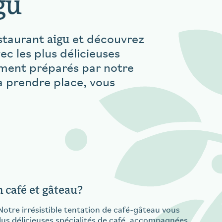
gu
aigu
staurant
et découvrez
vec les plus délicieuses
ement préparés par notre
à prendre place, vous
n café et gâteau?
 Notre irrésistible tentation de café-gâteau vous
plus délicieuses spécialités de café, accompagnées