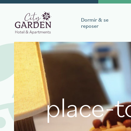
Dormir & se
reposer
Réservez votre s
Date d'arrivée
Date de 
place-t
Réserver une tab