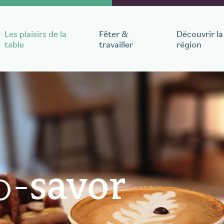
Les plaisirs de la
Fêter &
Découvrir la
table
travailler
région
éjour
départ
Nombre de personnes
1
chambre
,
1
guest
o-
savor
le