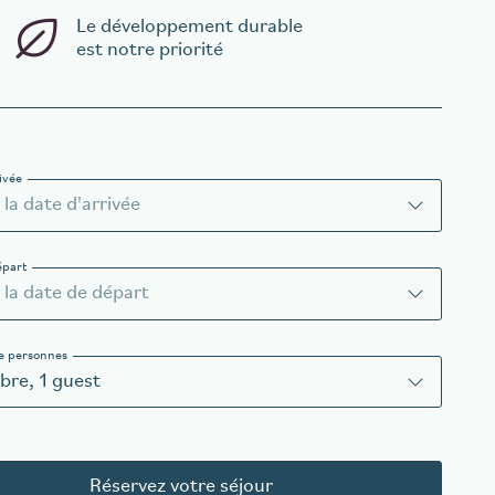
Le développement durable
est notre priorité
ivée
épart
e personnes
bre
,
1
guest
Réservez votre séjour