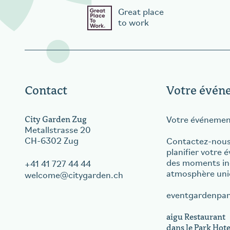
Great place
to work
Contact
Votre évén
City Garden Zug
Votre événemen
Metallstrasse 20
CH-6302 Zug
Contactez-nous
planifier votre 
des moments ino
+41 41 727 44 44
atmosphère un
welcome
citygarden.ch
eventgardenpar
aigu Restauran
dans le Park Hote