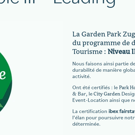
La Garden Park Zug 
du programme de du
Tourisme :
Niveau I
Nous faisons ainsi partie d
durabilité de manière globa
activité.
Park H
Ont été certifiés : le
City Garden
& Bar, le
Design
Event-Location ainsi que n
La certification
ibex fairst
l’élan pour poursuivre no
déterminée.