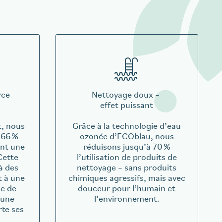
rce
Nettoyage doux –
effet puissant
t, nous
Grâce à la technologie d’eau
 66 %
ozonée d’ECOblau, nous
ant une
réduisons jusqu’à 70 %
Cette
l’utilisation de produits de
à des
nettoyage – sans produits
t à une
chimiques agressifs, mais avec
e de
douceur pour l’humain et
 une
l’environnement.
rte ses