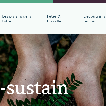
Les plaisirs de la
Fêter &
Découvrir la
table
travailler
région
éjour
départ
Nombre de personnes
1
chambre
,
1
guest
-sustain
le