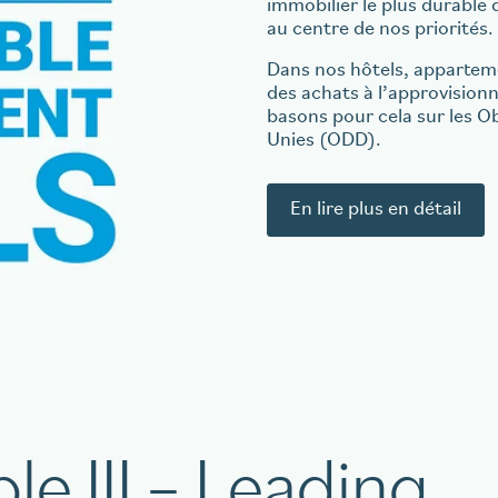
immobilier le plus durable d
au centre de nos priorités.
Dans nos hôtels, apparteme
des achats à l’approvision
basons pour cela sur les O
Unies (ODD).
En lire plus en détail
le III – Leading