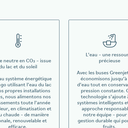
L’eau – une ressou
e neutre en CO₂ – issue
précieuse
du lac et du soleil
Avec les buses Greenje
au système énergétique
économisons jusqu’à
go utilisant l’eau du lac
d’eau tout en conserv
os propres installations
pression constante. 
es, nous alimentons nos
technologie s’ajoute 
ssements toute l’année
systèmes intelligents e
leur, en climatisation et
approche responsabl
u chaude – de manière
notre équipe – pour
onale, renouvelable et
gestion durable qui po
efficace.
fruits.