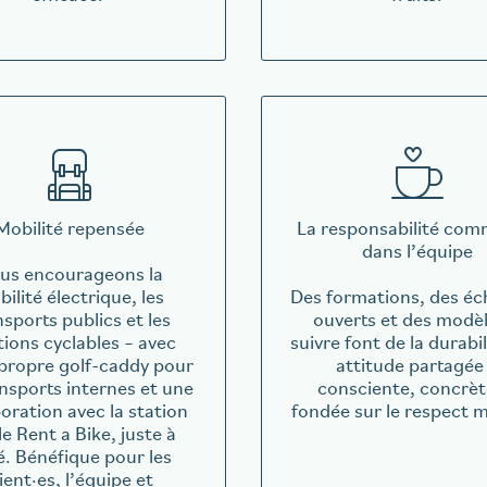
Mobilité repensée
La responsabilité co
dans l’équipe
us encourageons la
ilité électrique, les
Des formations, des é
nsports publics et les
ouverts et des modèl
tions cyclables – avec
suivre font de la durabi
propre golf-caddy pour
attitude partagée
ansports internes et une
consciente, concrèt
boration avec la station
fondée sur le respect 
le Rent a Bike, juste à
é. Bénéfique pour les
lient·es, l’équipe et