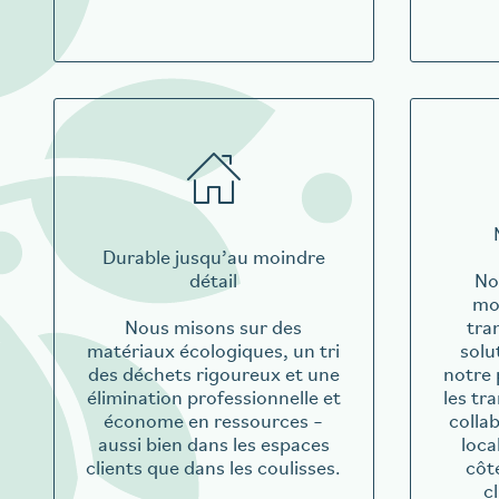
Durable jusqu’au moindre
détail
No
mob
Nous misons sur des
tra
matériaux écologiques, un tri
solu
des déchets rigoureux et une
notre 
élimination professionnelle et
les tr
économe en ressources –
colla
aussi bien dans les espaces
loca
clients que dans les coulisses.
côt
c