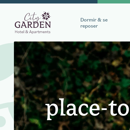
Dormir & se
reposer
Réservez votre s
Date d'arrivée
Date de 
place-to
Réserver une tab