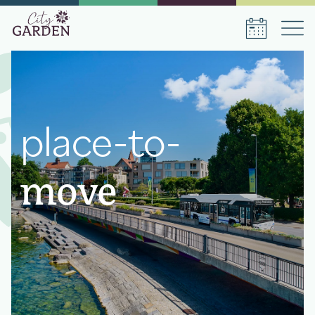
Réservez votre séjour
place-to-
Date d'arrivée
Date de départ
move
Nombre de personnes
1
chambre
,
1
guest
Réservez votre séjour