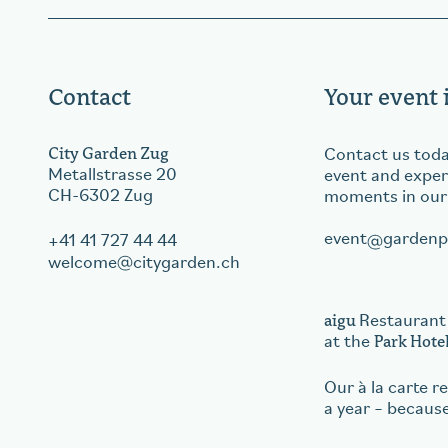
aigu Restaurant
Contact
Your event 
City Garden Zug
Contact us toda
Metallstrasse 20
event and exper
CH-6302 Zug
moments in our
event
gardenp
+41 41 727 44 44
welcome
citygarden.ch
aigu
Restaurant
Park Hote
at the
Our à la carte 
a year – becaus