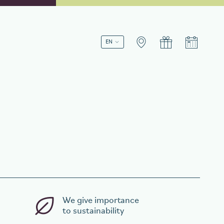
Book a stay
We give importance
to sustainability