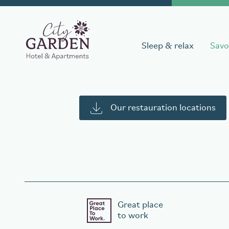
Sleep & relax
Savo
Book a stay
Our restauration locations
Date of arrival
Date of 
Great place
Book your table
to work