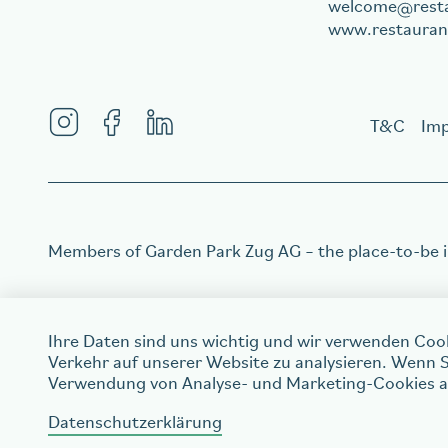
welcome
rest
www.restauran
T&C
Im
Members of
Garden Park Zug AG
– the place-to-be 
Ihre Daten sind uns wichtig und wir verwenden Coo
Verkehr auf unserer Website zu analysieren. Wenn S
Verwendung von Analyse- und Marketing-Cookies au
Order a gift voucher
welcome
Datenschutzerklärung