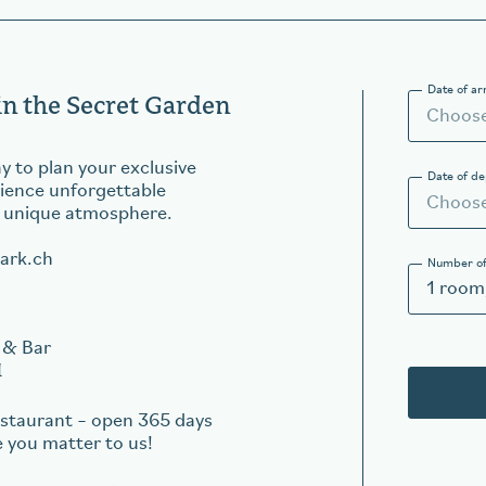
Date of ar
in the Secret Garden
y to plan your exclusive
Date of d
ience unforgettable
 unique atmosphere.
ark.ch
Number of
1
room
 & Bar
l
restaurant – open 365 days
e you matter to us!