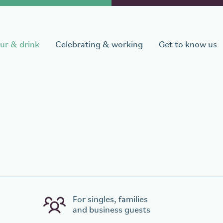
ur & drink
Celebrating & working
Get to know us
departure
Number of persons
1
room
,
1
guest
For singles, families
and business guests