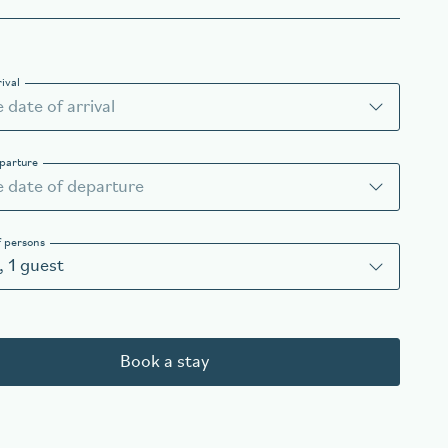
rival
eparture
 persons
,
1
guest
Book a stay