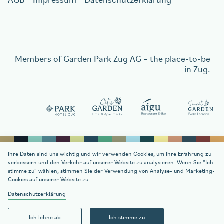
AGB
Impressum
Datenschutzerklärung
Members of
Garden Park Zug AG
– the place-to-be
in Zug.
Gutschein bestellen
Gutschein bestellen
Ihre Daten sind uns wichtig und wir verwenden Cookies, um Ihre Erfahrung zu
verbessern und den Verkehr auf unserer Website zu analysieren. Wenn Sie "Ich
stimme zu" wählen, stimmen Sie der Verwendung von Analyse- und Marketing-
Cookies auf unserer Website zu.
welcome
citygarden.ch
Datenschutzerklärung
Kontakt
Ich lehne ab
Ich stimme zu