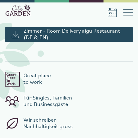
Zimmer - Room Delivery aigu Restaurant
Aufenthalt buchen
(DE & EN)
Datum Anreise
Datum Abreise
Great place
to work
Anzahl Personen
Für Singles, Familien
1
Zimmer
,
1
Gast
und Businessgäste
Wir schreiben
Aufenthalt buchen
Nachhaltigkeit gross