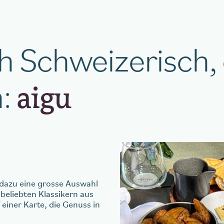
h Schweizerisch,
h:
aigu
dazu eine grosse Auswahl
eliebten Klassikern aus
einer Karte, die Genuss in