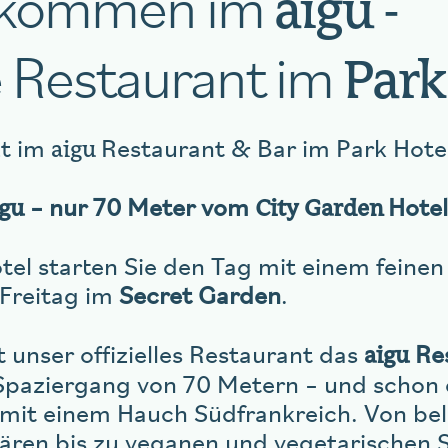
llkommen im
aigu -
te Restaurant im
Park
aigu
zt im
Restaurant & Bar im Park Hote
igu
City Garden
– nur 70 Meter vom
Hotel
el starten Sie den Tag mit einem feinen
 Freitag im
Secret Garden
.
aigu
t unser offizielles Restaurant das
Res
Spaziergang von 70 Metern – und schon 
mit einem Hauch Südfrankreich. Von bel
ren bis zu veganen und vegetarischen S