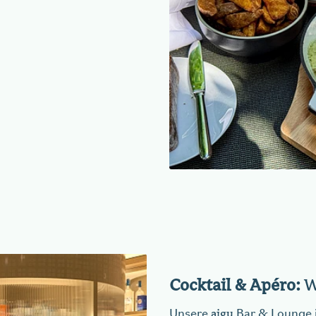
Cocktail & Apéro:
W
aigu
Unsere
Bar & Lounge is