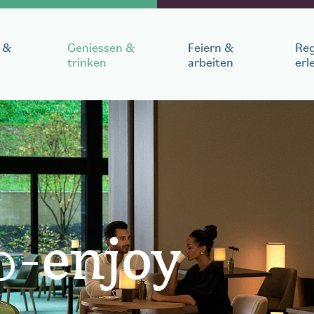
 &
Geniessen &
Feiern &
Reg
trinken
arbeiten
erl
en
breise
Anzahl Personen
1
Zimmer
,
1
Gast
o-
enjoy
n