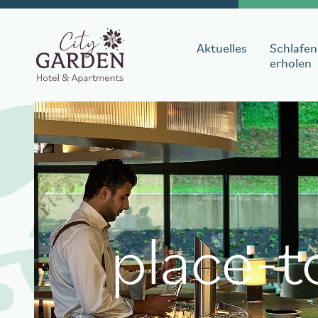
Aktuelles
Schlafen
erholen
Aufenthalt buch
Datum Anreise
Datum A
place-t
Tisch reserviere