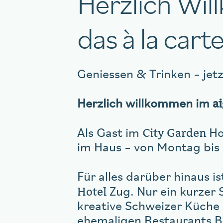
Herzlich Wi
das à la car
Geniessen & Trinken – jet
a
Herzlich willkommen im
City Garden
Als Gast im
Hot
im Haus – von Montag bis
Für alles darüber hinaus is
Hotel
Zug. Nur ein kurzer 
kreative Schweizer Küche 
ehemaligen Restaurants Bä