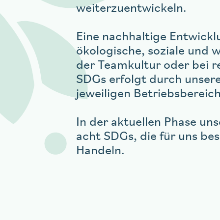
weiterzuentwickeln.
Eine nachhaltige Entwickl
aigu Restaurant
ökologische, soziale und 
der Teamkultur oder bei 
SDGs erfolgt durch unser
jeweiligen Betriebsbereic
In der aktuellen Phase un
acht SDGs, die für uns bes
Handeln.