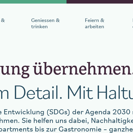
 &
Geniessen &
Feiern &
trinken
arbeiten
en
tung übernehmen
breise
Anzahl Personen
1
Zimmer
,
1
Gast
Im Detail. Mit Halt
ige Entwicklung (SDGs) der Agenda 2030 s
men. Sie helfen uns dabei, Nachhaltigkei
n
partments bis zur Gastronomie – ganzhe