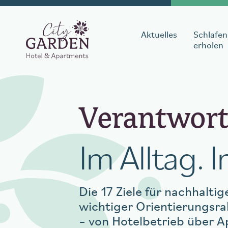
Aktuelles
Schlafen
erholen
Aufenthalt buch
Verantwor
Datum Anreise
Datum A
Im Alltag. 
Die 17 Ziele für nachhalt
wichtiger Orientierungsrah
Tisch reserviere
– von Hotelbetrieb über A