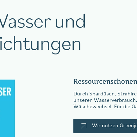
Wasser und
richtungen
Ressourcenschonen
Durch Spardüsen, Strahlr
unseren Wasserverbrauch. G
Wäschewechsel. Für die G
Wir nutzen Greenj